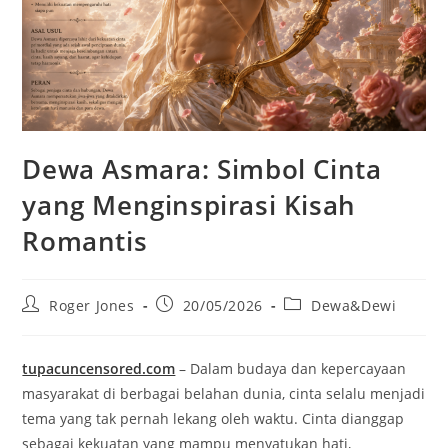
Dewa Asmara: Simbol Cinta
yang Menginspirasi Kisah
Romantis
Post
Post
Post
Roger Jones
20/05/2026
Dewa&Dewi
author:
published:
category:
tupacuncensored.com
– Dalam budaya dan kepercayaan
masyarakat di berbagai belahan dunia, cinta selalu menjadi
tema yang tak pernah lekang oleh waktu. Cinta dianggap
sebagai kekuatan yang mampu menyatukan hati,