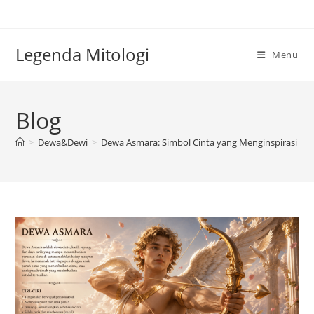
Skip
to
content
Legenda Mitologi
Menu
Blog
>
Dewa&Dewi
>
Dewa Asmara: Simbol Cinta yang Menginspirasi Ki