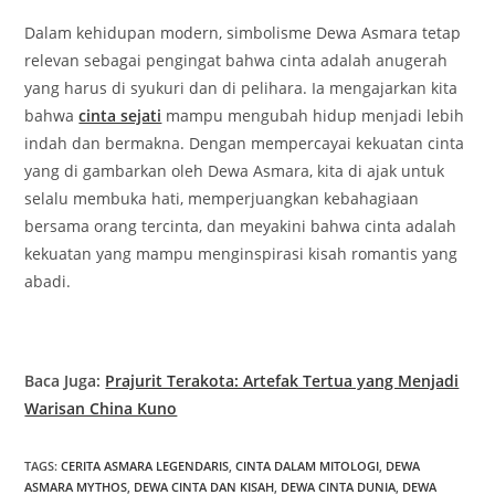
Dalam kehidupan modern, simbolisme Dewa Asmara tetap
relevan sebagai pengingat bahwa cinta adalah anugerah
yang harus di syukuri dan di pelihara. Ia mengajarkan kita
bahwa
cinta sejati
mampu mengubah hidup menjadi lebih
indah dan bermakna. Dengan mempercayai kekuatan cinta
yang di gambarkan oleh Dewa Asmara, kita di ajak untuk
selalu membuka hati, memperjuangkan kebahagiaan
bersama orang tercinta, dan meyakini bahwa cinta adalah
kekuatan yang mampu menginspirasi kisah romantis yang
abadi.
Baca Juga:
Prajurit Terakota: Artefak Tertua yang Menjadi
Warisan China Kuno
TAGS
:
CERITA ASMARA LEGENDARIS
,
CINTA DALAM MITOLOGI
,
DEWA
ASMARA MYTHOS
,
DEWA CINTA DAN KISAH
,
DEWA CINTA DUNIA
,
DEWA