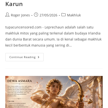
Karun
Post
Post
Post
Roger Jones
27/05/2026
Makhluk
author:
published:
category:
tupacuncensored.com - Leprechaun adalah salah satu
makhluk mitos yang paling terkenal dalam budaya Irlandia
dan dunia Barat secara umum. Ia di kenal sebagai makhluk
kecil berbentuk manusia yang sering di…
Leprechaun:
Continue Reading
Makhluk
Legendaris
Yang
Menjadi
Simbol
Harta
Karun