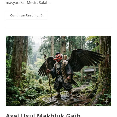
masyarakat Mesir. Salah…
Makhluk
Continue Reading
Ammit
Penjaga
Penghakiman
Jiwa
Dalam
Mitologi
Mesir
Asal Usul Makhluk Gaib