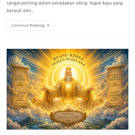
sangat penting dalam peradaban viking. Kapal kayu yang
berasal dari…
Kapal
Continue Reading
Oseberg:
Jelajahi
Makna
Arkeologis
Artefak
Viking
Kuno