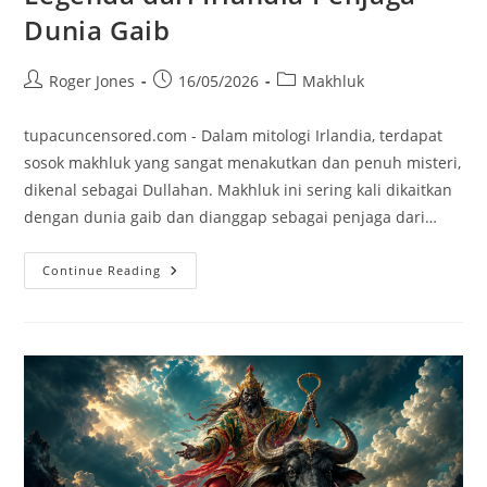
Dunia Gaib
Post
Post
Post
Roger Jones
16/05/2026
Makhluk
author:
published:
category:
tupacuncensored.com - Dalam mitologi Irlandia, terdapat
sosok makhluk yang sangat menakutkan dan penuh misteri,
dikenal sebagai Dullahan. Makhluk ini sering kali dikaitkan
dengan dunia gaib dan dianggap sebagai penjaga dari…
Makhluk
Continue Reading
Dullahan:
Fakta
Legenda
Dari
Irlandia
Penjaga
Dunia
Gaib