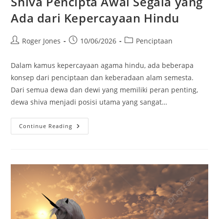
Shiva Pencipta Awal Segala yang
Ada dari Kepercayaan Hindu
Post
Post
Post
Roger Jones
10/06/2026
Penciptaan
author:
published:
category:
Dalam kamus kepercayaan agama hindu, ada beberapa
konsep dari penciptaan dan keberadaan alam semesta.
Dari semua dewa dan dewi yang memiliki peran penting,
dewa shiva menjadi posisi utama yang sangat…
Shiva
Continue Reading
Pencipta
Awal
Segala
Yang
Ada
Dari
Kepercayaan
Hindu