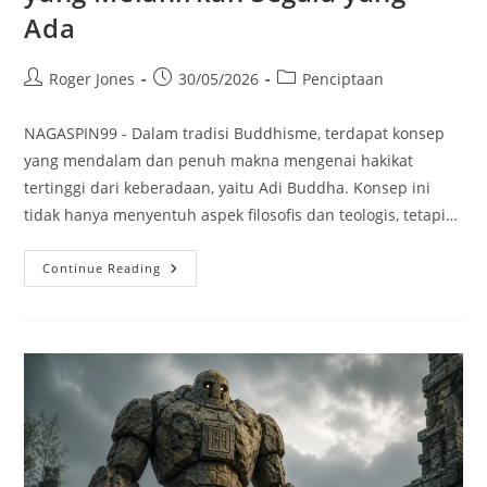
Ada
Post
Post
Post
Roger Jones
30/05/2026
Penciptaan
author:
published:
category:
NAGASPIN99 - Dalam tradisi Buddhisme, terdapat konsep
yang mendalam dan penuh makna mengenai hakikat
tertinggi dari keberadaan, yaitu Adi Buddha. Konsep ini
tidak hanya menyentuh aspek filosofis dan teologis, tetapi…
Adi
Continue Reading
Buddha:
Hakikat
Tertinggi
Yang
Melahirkan
Segala
Yang
Ada