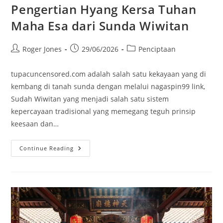
Pengertian Hyang Kersa Tuhan
Maha Esa dari Sunda Wiwitan
Post
Post
Post
Roger Jones
29/06/2026
Penciptaan
author:
published:
category:
tupacuncensored.com adalah salah satu kekayaan yang di
kembang di tanah sunda dengan melalui nagaspin99 link,
Sudah Wiwitan yang menjadi salah satu sistem
kepercayaan tradisional yang memegang teguh prinsip
keesaan dan…
Pengertian
Continue Reading
Hyang
Kersa
Tuhan
Maha
Esa
Dari
Sunda
Wiwitan