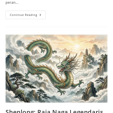
peran…
Lembuswana:
Continue Reading
Makhluk
Mitologi
Indonesia
Penjaga
Kerajaan
Kutai
Shenlong: Raja Naga Legendaris