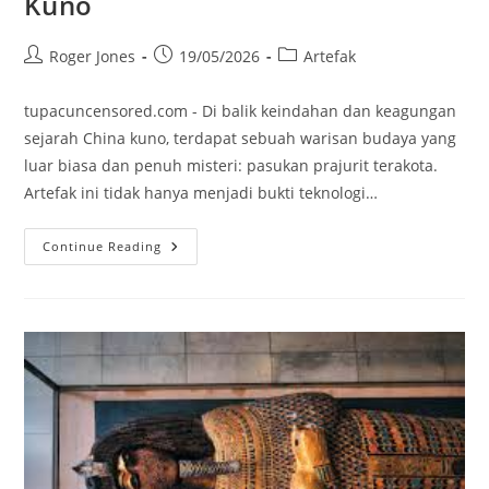
Kuno
Post
Post
Post
Roger Jones
19/05/2026
Artefak
author:
published:
category:
tupacuncensored.com - Di balik keindahan dan keagungan
sejarah China kuno, terdapat sebuah warisan budaya yang
luar biasa dan penuh misteri: pasukan prajurit terakota.
Artefak ini tidak hanya menjadi bukti teknologi…
Prajurit
Continue Reading
Terakota:
Artefak
Tertua
Yang
Menjadi
Warisan
China
Kuno