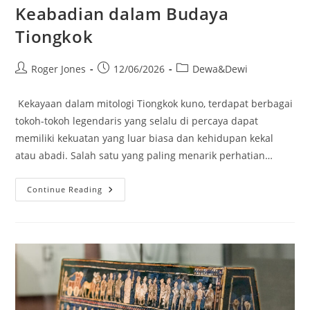
Keabadian dalam Budaya
Tiongkok
Post
Post
Post
Roger Jones
12/06/2026
Dewa&Dewi
author:
published:
category:
Kekayaan dalam mitologi Tiongkok kuno, terdapat berbagai
tokoh-tokoh legendaris yang selalu di percaya dapat
memiliki kekuatan yang luar biasa dan kehidupan kekal
atau abadi. Salah satu yang paling menarik perhatian…
Asal
Continue Reading
Usul
He
Xian
Gu
Dewi
Keabadian
Dalam
Budaya
Tiongkok