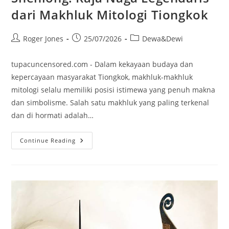
dari Makhluk Mitologi Tiongkok
Post
Post
Post
Roger Jones
25/07/2026
Dewa&Dewi
author:
published:
category:
tupacuncensored.com - Dalam kekayaan budaya dan
kepercayaan masyarakat Tiongkok, makhluk-makhluk
mitologi selalu memiliki posisi istimewa yang penuh makna
dan simbolisme. Salah satu makhluk yang paling terkenal
dan di hormati adalah…
Shenlong:
Continue Reading
Raja
Naga
Legendaris
Dari
Makhluk
Mitologi
Tiongkok