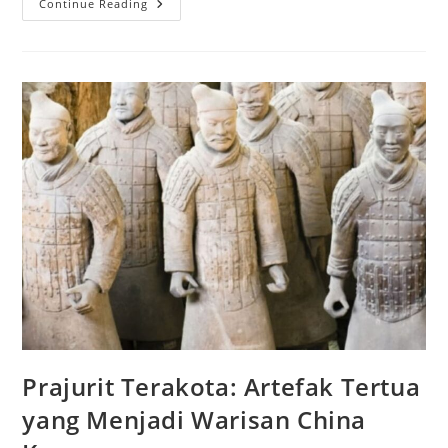
Dewa
Continue Reading
Asmara:
Simbol
Cinta
Yang
Menginspirasi
Kisah
Romantis
Prajurit Terakota: Artefak Tertua
yang Menjadi Warisan China