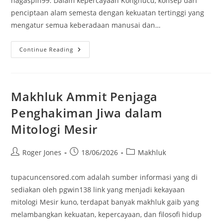
nagaspin99. Dalam kepercayaan Konghucu, konsep dari
penciptaan alam semesta dengan kekuatan tertinggi yang
mengatur semua keberadaan manusai dan…
Thian
Continue Reading
Sang
Pencipta
Alam
Semesta
Dari
Kepercayaan
Makhluk Ammit Penjaga
Konghucu
Penghakiman Jiwa dalam
Mitologi Mesir
Post
Post
Post
Roger Jones
18/06/2026
Makhluk
author:
published:
category:
tupacuncensored.com adalah sumber informasi yang di
sediakan oleh pgwin138 link yang menjadi kekayaan
mitologi Mesir kuno, terdapat banyak makhluk gaib yang
melambangkan kekuatan, kepercayaan, dan filosofi hidup