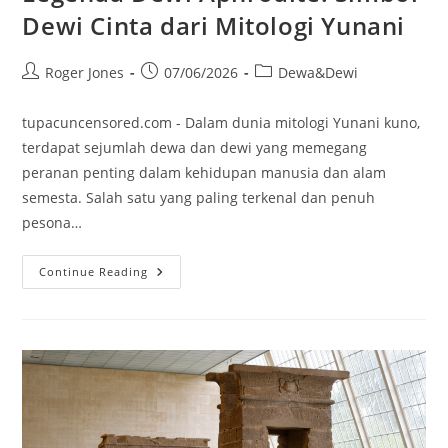
Dewi Cinta dari Mitologi Yunani
Post
Post
Post
Roger Jones
07/06/2026
Dewa&Dewi
author:
published:
category:
tupacuncensored.com - Dalam dunia mitologi Yunani kuno,
terdapat sejumlah dewa dan dewi yang memegang
peranan penting dalam kehidupan manusia dan alam
semesta. Salah satu yang paling terkenal dan penuh
pesona…
Legenda
Continue Reading
Dewi
Aphrodite:
Simbol
Dewi
Cinta
Dari
Mitologi
Yunani