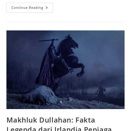
Mumi
Continue Reading
Mesir
Kuno:
Artefak
Yang
Menjadi
Kunci
Rahasia
Peradaban
Makhluk Dullahan: Fakta
Legenda dari Irlandia Penjaga