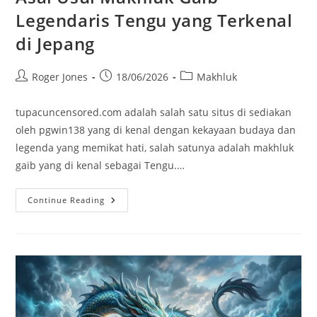
Legendaris Tengu yang Terkenal
di Jepang
Post
Post
Post
Roger Jones
18/06/2026
Makhluk
author:
published:
category:
tupacuncensored.com adalah salah satu situs di sediakan
oleh pgwin138 yang di kenal dengan kekayaan budaya dan
legenda yang memikat hati, salah satunya adalah makhluk
gaib yang di kenal sebagai Tengu.…
Asal
Continue Reading
Usul
Makhluk
Gaib
Legendaris
Tengu
Yang
Terkenal
Di
Jepang