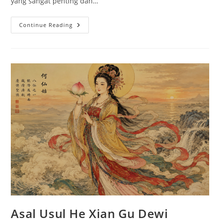
yang sangat penting dan…
Qinglong:
Continue Reading
Naga
Azure
Penjaga
Timur
Dalam
Mitologi
Tiongkok
Asal Usul He Xian Gu Dewi