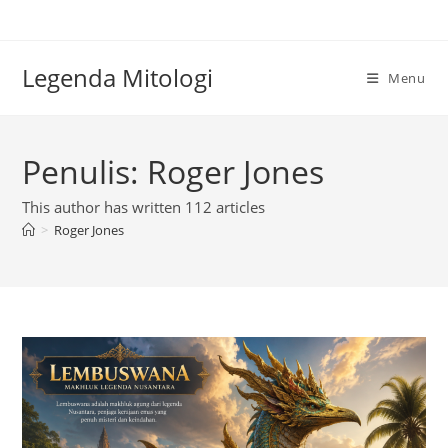
Skip
to
content
Legenda Mitologi
Menu
Penulis:
Roger Jones
This author has written 112 articles
>
Roger Jones