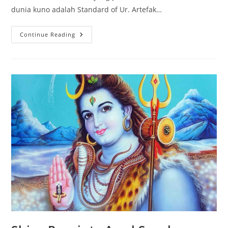
dunia kuno adalah Standard of Ur. Artefak…
Standard
Continue Reading
Of
Ur:
Artefak
Dari
Peradaban
Sumeria
4.500
Tahun
Lalu