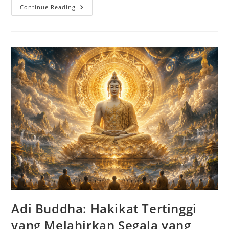
Kuil
Continue Reading
Dendur:
Artefak
Legendaris
Yang
Megah
Dari
Mesir
Kuno
Adi Buddha: Hakikat Tertinggi
yang Melahirkan Segala yang