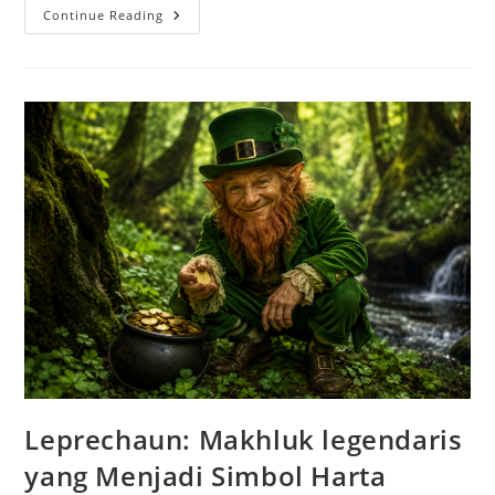
Golem:
Continue Reading
Makhluk
Buatan
Dari
Batu
Yang
Menjaga
Kekuasaan
Leprechaun: Makhluk legendaris
yang Menjadi Simbol Harta