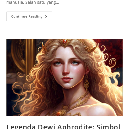
manusia. Salah satu yang…
Unicorn:
Continue Reading
Hewan
Mitologi
Yang
Paling
Populer
Dalam
Dunia
Fantasi
Legenda Dewi Aphrodite: Simbol