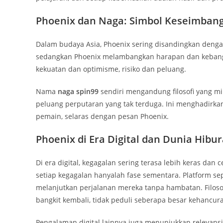
Phoenix dan Naga: Simbol Keseimban
Dalam budaya Asia, Phoenix sering disandingkan deng
sedangkan Phoenix melambangkan harapan dan kebang
kekuatan dan optimisme, risiko dan peluang.
Nama
naga spin99
sendiri mengandung filosofi yang m
peluang perputaran yang tak terduga. Ini menghadir
pemain, selaras dengan pesan Phoenix.
Phoenix di Era Digital dan Dunia Hibu
Di era digital, kegagalan sering terasa lebih keras d
setiap kegagalan hanyalah fase sementara. Platform se
melanjutkan perjalanan mereka tanpa hambatan. Filoso
bangkit kembali, tidak peduli seberapa besar kehancur
Pengalaman digital lainnya juga menunjukkan relevans