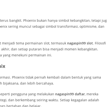
erus bangkit. Phoenix bukan hanya simbol kebangkitan, tetapi jug
Phoenix sering muncul sebagai simbol transformasi, optimisme, dan
at menjadi tema permainan slot, termasuk
nagaspin99 slot
. Filosofi
 akhir, dan setiap putaran bisa menjadi momen kebangkitan.
eka yang menekuni permainan ini.
nix
formasi. Phoenix tidak pernah kembali dalam bentuk yang sama
h bijaksana, dan lebih bercahaya.
 seperti pengguna yang melakukan
nagaspin99 daftar
, mereka
tegi, dan berkembang seiring waktu. Setiap kegagalan adalah
oses bertahan dan belajar.