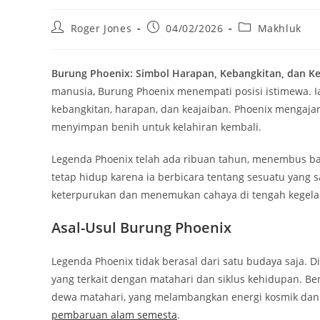
Post
Post
Post
Roger Jones
04/02/2026
Makhluk
author:
published:
category:
Burung Phoenix: Simbol Harapan, Kebangkitan, dan Ke
manusia, Burung Phoenix menempati posisi istimewa. Ia
kebangkitan, harapan, dan keajaiban. Phoenix mengaja
menyimpan benih untuk kelahiran kembali.
Legenda Phoenix telah ada ribuan tahun, menembus bat
tetap hidup karena ia berbicara tentang sesuatu yan
keterpurukan dan menemukan cahaya di tengah kegela
Asal-Usul Burung Phoenix
Legenda Phoenix tidak berasal dari satu budaya saja. 
yang terkait dengan matahari dan siklus kehidupan. Ben
dewa matahari, yang melambangkan energi kosmik dan 
pembaruan alam semesta
.