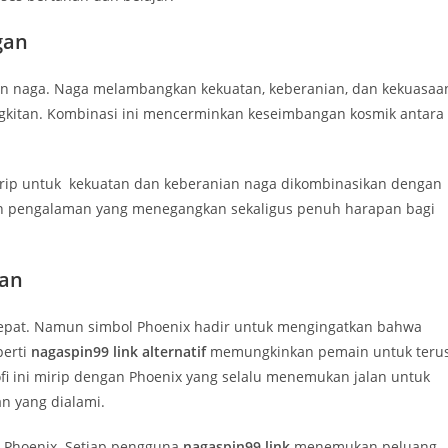
gan
an naga. Naga melambangkan kekuatan, keberanian, dan kekuasaa
kitan. Kombinasi ini mencerminkan keseimbangan kosmik antara
irip untuk kekuatan dan keberanian naga dikombinasikan dengan
kan pengalaman yang menegangkan sekaligus penuh harapan bagi
ran
an cepat. Namun simbol Phoenix hadir untuk mengingatkan bahwa
perti
nagaspin99 link alternatif
memungkinkan pemain untuk teru
fi ini mirip dengan Phoenix yang selalu menemukan jalan untuk
an yang dialami.
i Phoenix. Setiap pengguna
nagaspin99 link
menemukan peluang