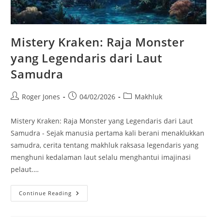
Mistery Kraken: Raja Monster
yang Legendaris dari Laut
Samudra
Post
Post
Post
Roger Jones
04/02/2026
Makhluk
author:
published:
category:
Mistery Kraken: Raja Monster yang Legendaris dari Laut
Samudra - Sejak manusia pertama kali berani menaklukkan
samudra, cerita tentang makhluk raksasa legendaris yang
menghuni kedalaman laut selalu menghantui imajinasi
pelaut.…
Mistery
Continue Reading
Kraken:
Raja
Monster