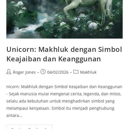
Unicorn: Makhluk dengan Simbol
Keajaiban dan Keanggunan
Post
Post
Post
Roger Jones
04/02/2026
Makhluk
author:
published:
category:
nicorn: Makhluk dengan Simbol Keajaiban dan Keanggunan
- Sejak manusia mulai mengenal cerita, legenda, dan mitos,
selalu ada kebutuhan untuk menghadirkan simbol yang
melampaui kenyataan. Simbol itu menjadi penghubung
antara…