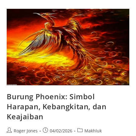
Yang
Legendaris
Dari
Laut
Samudra
Burung Phoenix: Simbol
Harapan, Kebangkitan, dan
Keajaiban
Post
Post
Post
Roger Jones
04/02/2026
Makhluk