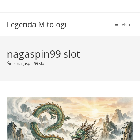
Skip
to
content
Legenda Mitologi
Menu
nagaspin99 slot
>
nagaspin99 slot