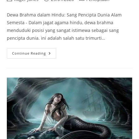
author:
published:
category:
Dewa Brahma dalam Hindu: Sang Pencipta Dunia Alam
Semesta - Dalam jagat agama hindu, dewa brahma
menduduki posisi yang sangat istimewa sebagai sang
pencipta dunia. ini adalah salah satu trimurti…
Dewa
Continue Reading
Brahma
Dalam
Hindu:
Sang
Pencipta
Dunia
Alam
Semesta