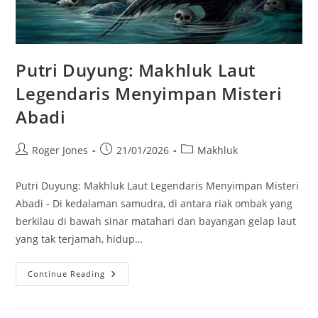
Putri Duyung: Makhluk Laut
Legendaris Menyimpan Misteri
Abadi
Post
Post
Post
Roger Jones
21/01/2026
Makhluk
author:
published:
category:
Putri Duyung: Makhluk Laut Legendaris Menyimpan Misteri
Abadi - Di kedalaman samudra, di antara riak ombak yang
berkilau di bawah sinar matahari dan bayangan gelap laut
yang tak terjamah, hidup…
Putri
Continue Reading
Duyung:
Makhluk
Laut
Legendaris