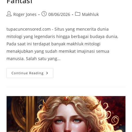
Fantasi
Post
Post
Post
Roger Jones
08/06/2026
Makhluk
author:
published:
category:
tupacuncensored.com - Situs yang mencerita dunia
mitologi yang legendaris hingga berbagai budaya dunia,
Pada saat ini terdapat banyak makhluk mitologi
menakjubkan yang sudah memikat imajinasi semua
manusia. Salah satu yang…
Unicorn:
Continue Reading
Hewan
Mitologi
Yang
Paling
Populer
Dalam
Dunia
Fantasi