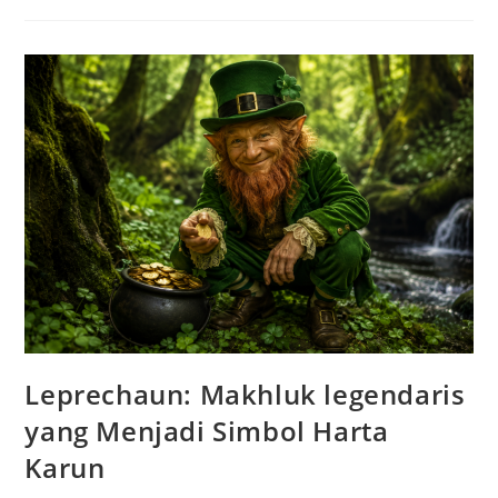
Dari
Batu
Yang
Menjaga
Kekuasaan
Leprechaun: Makhluk legendaris
yang Menjadi Simbol Harta
Karun