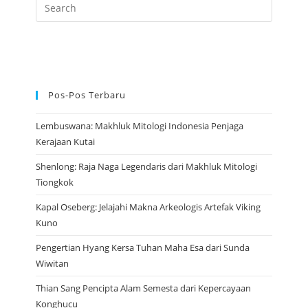
Pos-Pos Terbaru
Lembuswana: Makhluk Mitologi Indonesia Penjaga
Kerajaan Kutai
Shenlong: Raja Naga Legendaris dari Makhluk Mitologi
Tiongkok
Kapal Oseberg: Jelajahi Makna Arkeologis Artefak Viking
Kuno
Pengertian Hyang Kersa Tuhan Maha Esa dari Sunda
Wiwitan
Thian Sang Pencipta Alam Semesta dari Kepercayaan
Konghucu