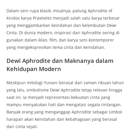
Dalam seni rupa klasik, misalnya, patung Aphrodite of
Knidos karya Praxiteles menjadi salah satu karya terbesar
yang menggambarkan keindahan dan kelembutan Dewi
Cinta. Di dunia modern, inspirasi dari Aphrodite sering di
gunakan dalam iklan, film, dan karya seni kontemporer
yang mengekspresikan tema cinta dan keindahan.
Dewi Aphrodite dan Maknanya dalam
Kehidupan Modern
Meskipun mitologi Yunani berasal dari zaman ribuan tahun
yang lalu, simbolisme Dewi Aphrodite tetap relevan hingga
saat ini. Ia menjadi representasi kekuatan cinta yang
mampu menyatukan hati dan mengatasi segala rintangan.
Banyak orang yang menganggap Aphrodite sebagai simbol
harapan akan keindahan dan kebahagiaan yang berasal
dari cinta sejati.