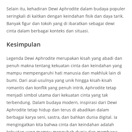
Selain itu, kehadiran Dewi Aphrodite dalam budaya populer
seringkali di kaitkan dengan keindahan fisik dan daya tarik.
Banyak figur dan tokoh yang di ibaratkan sebagai dewi
cinta dalam berbagai konteks dan situasi.
Kesimpulan
Legenda Dewi Aphrodite merupakan kisah yang abadi dan
penuh makna tentang kekuatan cinta dan keindahan yang
mampu mempengaruhi hati manusia dan makhluk lain di
bumi. Dari asal-usulnya yang unik hingga kisah-kisah
romantis dan konflik yang penuh intrik, Aphrodite tetap
menjadi simbol utama dari kekuatan cinta yang tak
terbendung. Dalam budaya modern, inspirasi dari Dewi
Aphrodite tetap hidup dan terus di abadikan dalam
berbagai karya seni, sastra, dan bahkan dunia digital. Ia
mengingatkan kita bahwa cinta dan keindahan adalah
kekuatan yang mampu mengubah dunia dan membawa