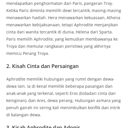
mendapatkan penghormatan dari Paris, pangeran Troy.
Ketika Paris diminta memilih dewi tercantik, masing-masing
menawarkan hadiah. Hera menawarkan kekuasaan, Athena
menawarkan kebijaksanaan, tetapi Aphrodite menjanjikan
cinta dari wanita tercantik di dunia, Helena dari Sparta.
Paris memilih Aphrodite, yang kemudian membawanya ke
Troya dan memulai rangkaian peristiwa yang akhirnya
memicu Perang Troya.
2. Kisah Cinta dan Persaingan
Aphrodite memiliki hubungan yang rumit dengan dewa-
dewa lain. Ia di kenal memiliki beberapa pasangan dan
anak-anak yang terkenal, seperti Eros (bidadari cinta dan
keinginan), dan Ares, dewa perang. Hubungan asmara yang
penuh gairah ini sering kali menimbulkan konflik dan intrik
di kalangan dewa.
3. Kisah Aphrodite dan Adonis