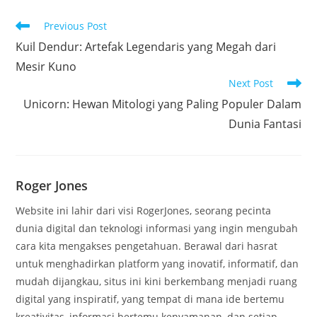
Read
Previous Post
more
Kuil Dendur: Artefak Legendaris yang Megah dari
articles
Mesir Kuno
Next Post
Unicorn: Hewan Mitologi yang Paling Populer Dalam
Dunia Fantasi
Roger Jones
Website ini lahir dari visi RogerJones, seorang pecinta
dunia digital dan teknologi informasi yang ingin mengubah
cara kita mengakses pengetahuan. Berawal dari hasrat
untuk menghadirkan platform yang inovatif, informatif, dan
mudah dijangkau, situs ini kini berkembang menjadi ruang
digital yang inspiratif, yang tempat di mana ide bertemu
kreativitas, informasi bertemu kenyamanan, dan setiap