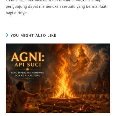
pengunjung dapat menemukan sesuatu yang bermanfaat
bagi dirinya.
YOU MIGHT ALSO LIKE