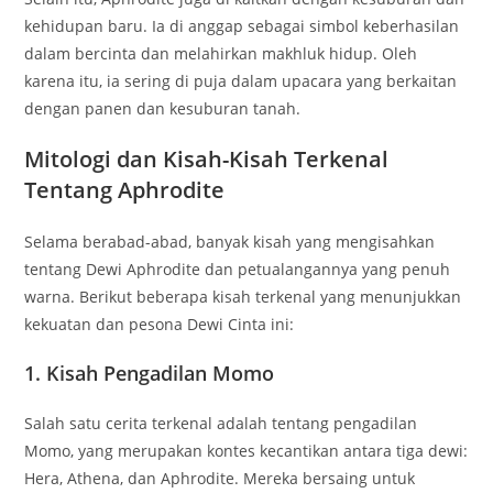
kehidupan baru. Ia di anggap sebagai simbol keberhasilan
dalam bercinta dan melahirkan makhluk hidup. Oleh
karena itu, ia sering di puja dalam upacara yang berkaitan
dengan panen dan kesuburan tanah.
Mitologi dan Kisah-Kisah Terkenal
Tentang Aphrodite
Selama berabad-abad, banyak kisah yang mengisahkan
tentang Dewi Aphrodite dan petualangannya yang penuh
warna. Berikut beberapa kisah terkenal yang menunjukkan
kekuatan dan pesona Dewi Cinta ini:
1. Kisah Pengadilan Momo
Salah satu cerita terkenal adalah tentang pengadilan
Momo, yang merupakan kontes kecantikan antara tiga dewi:
Hera, Athena, dan Aphrodite. Mereka bersaing untuk