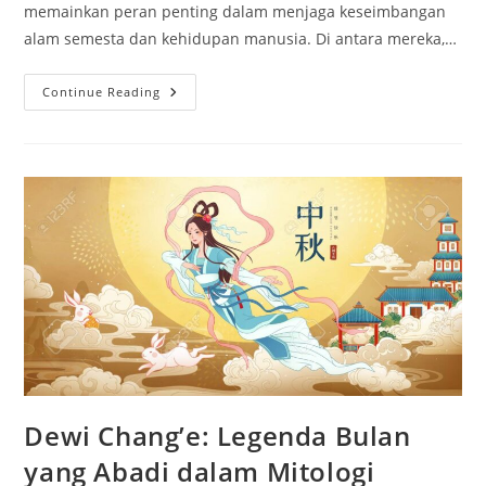
memainkan peran penting dalam menjaga keseimbangan
alam semesta dan kehidupan manusia. Di antara mereka,…
Lakshmi,
Continue Reading
Dewi
Keberuntungan
Yang
Membawa
Rezeki
Bagi
Umat
Dewi Chang’e: Legenda Bulan
yang Abadi dalam Mitologi