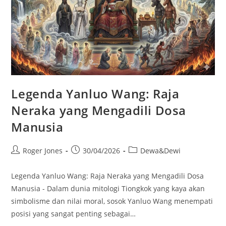
Legenda Yanluo Wang: Raja
Neraka yang Mengadili Dosa
Manusia
Post
Post
Post
Roger Jones
30/04/2026
Dewa&Dewi
author:
published:
category:
Legenda Yanluo Wang: Raja Neraka yang Mengadili Dosa
Manusia - Dalam dunia mitologi Tiongkok yang kaya akan
simbolisme dan nilai moral, sosok Yanluo Wang menempati
posisi yang sangat penting sebagai…