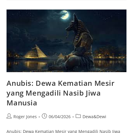
Kepercayaan
Mitologi
Tiongkok
Kuno
Anubis: Dewa Kematian Mesir
yang Mengadili Nasib Jiwa
Manusia
Post
Post
Post
Roger Jones
06/04/2026
Dewa&Dewi
author:
published:
category:
Anubis: Dewa Kematian Mesir yang Mengadili Nasib Jiwa