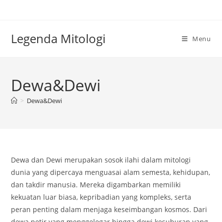
Skip
to
content
Legenda Mitologi
Menu
Dewa&Dewi
>
Dewa&Dewi
Dewa dan Dewi merupakan sosok ilahi dalam mitologi
dunia yang dipercaya menguasai alam semesta, kehidupan,
dan takdir manusia. Mereka digambarkan memiliki
kekuatan luar biasa, kepribadian yang kompleks, serta
peran penting dalam menjaga keseimbangan kosmos. Dari
dewa petir yang menggelegar hingga dewi kesuburan yang