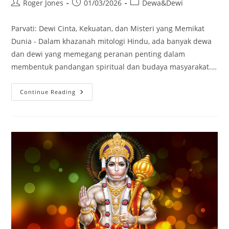
Post
Post
Post
Roger Jones
01/03/2026
Dewa&Dewi
author:
published:
category:
Parvati: Dewi Cinta, Kekuatan, dan Misteri yang Memikat
Dunia - Dalam khazanah mitologi Hindu, ada banyak dewa
dan dewi yang memegang peranan penting dalam
membentuk pandangan spiritual dan budaya masyarakat.…
Parvati:
Continue Reading
Dewi
Cinta,
Kekuatan,
Dan
Misteri
Yang
Memikat
Dunia