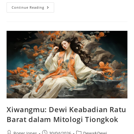
Legenda
Continue Reading
Yanluo
Wang:
Raja
Neraka
Yang
Mengadili
Dosa
Manusia
Xiwangmu: Dewi Keabadian Ratu
Barat dalam Mitologi Tiongkok
Post
Post
Post
Roger Jones
30/04/2026
Dewa&Dewi