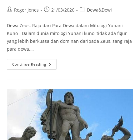
Post
Post
Post
Roger Jones
21/03/2026
Dewa&Dewi
author:
published:
category:
Dewa Zeus: Raja dari Para Dewa dalam Mitologi Yunani
Kuno - Dalam dunia mitologi Yunani kuno, tidak ada figur
yang lebih berkuasa dan dominan daripada Zeus, sang raja
para dewa.…
Dewa
Continue Reading
Zeus:
Raja
Dari
Para
Dewa
Dalam
Mitologi
Yunani
Kuno