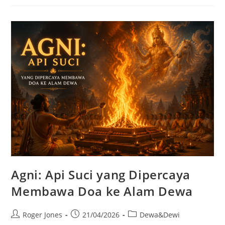
Yang
Terus
Hidup
Dalam
Tradisi
Hindu
Agni: Api Suci yang Dipercaya
Membawa Doa ke Alam Dewa
Post
Post
Post
Roger Jones
21/04/2026
Dewa&Dewi
author:
published:
category: