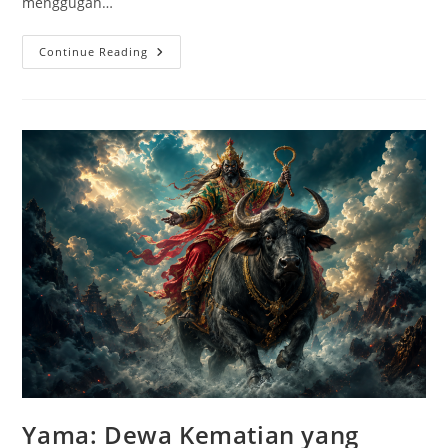
menggugah…
Dewa
Continue Reading
Asmara:
Simbol
Cinta
Yang
Menginspirasi
Kisah
Romantis
Yama: Dewa Kematian yang