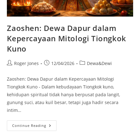
Zaoshen: Dewa Dapur dalam
Kepercayaan Mitologi Tiongkok
Kuno
Post
Post
Post
Roger Jones
12/04/2026
Dewa&Dewi
author:
published:
category:
Zaoshen: Dewa Dapur dalam Kepercayaan Mitologi
Tiongkok Kuno - Dalam kebudayaan Tiongkok kuno,
kehidupan spiritual tidak hanya berpusat pada langit,
gunung suci, atau kuil besar, tetapi juga hadir secara
intim…
Zaoshen:
Continue Reading
Dewa
Dapur
Dalam