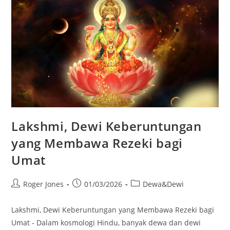
Lakshmi, Dewi Keberuntungan
yang Membawa Rezeki bagi
Umat
Post
Post
Post
Roger Jones
01/03/2026
Dewa&Dewi
author:
published:
category:
Lakshmi, Dewi Keberuntungan yang Membawa Rezeki bagi
Umat - Dalam kosmologi Hindu, banyak dewa dan dewi