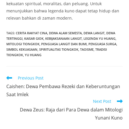
kekuatan spiritual, moralitas, dan peluang. Untuk
menunjukkan bahwa legenda kuno dapat tetap hidup dan
relevan bahkan di zaman modern.
TAGS
:
CERITA RAKYAT CINA
,
DEWA ALAM SEMESTA
,
DEWA LANGIT
,
DEWA
TERTINGGI
,
KAISAR GIOK
,
KEBIJAKSANAAN LANGIT
,
LEGENDA YU HUANG
,
MITOLOGI TIONGKOK
,
PENGUASA LANGIT DAN BUMI
,
PENGUASA SURGA
,
SIMBOL KEKUASAAN
,
SPIRITUALITAS TIONGKOK
,
TAOISME
,
TRADISI
TIONGKOK
,
YU HUANG
Read
Previous Post
more
Caishen: Dewa Pembawa Rezeki dan Keberuntungan
articles
Saat Imlek
Next Post
Dewa Zeus: Raja dari Para Dewa dalam Mitologi
Yunani Kuno