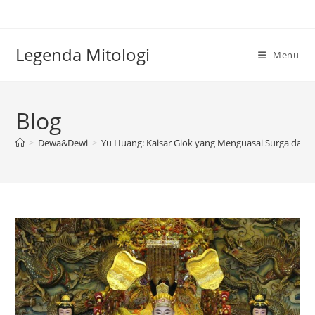
Skip
to
content
Legenda Mitologi
Menu
Blog
>
Dewa&Dewi
>
Yu Huang: Kaisar Giok yang Menguasai Surga dan 