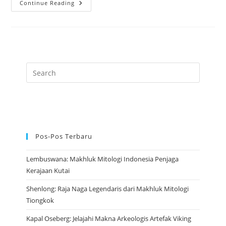
Yu
Continue Reading
Huang:
Kaisar
Giok
Yang
Menguasai
Surga
Dan
Alam
Semesta
Pos-Pos Terbaru
Lembuswana: Makhluk Mitologi Indonesia Penjaga
Kerajaan Kutai
Shenlong: Raja Naga Legendaris dari Makhluk Mitologi
Tiongkok
Kapal Oseberg: Jelajahi Makna Arkeologis Artefak Viking