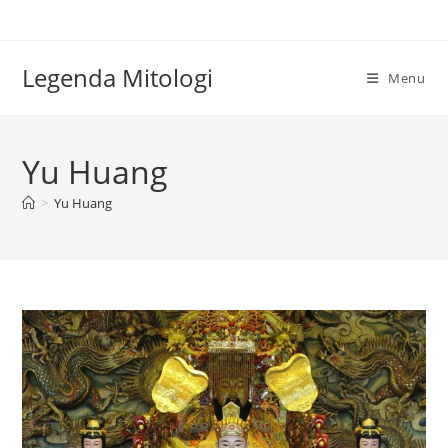
Skip
to
content
Legenda Mitologi
Menu
Yu Huang
>
Yu Huang