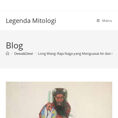
Skip
to
content
Legenda Mitologi
Menu
Blog
>
Dewa&Dewi
>
Long Wang: Raja Naga yang Menguasai Air dan Lau