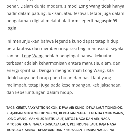
benar. Dalam dunia modern, simbol Long Wang tidak hanya
hadir dalam patung, lukisan, atau festival, tetapi juga dalam
pengalaman digital melalui platform seperti
nagaspin99
login
.
Ini menunjukkan bahwa legenda kuno dapat tetap hidup,
beradaptasi, dan memberi inspirasi bagi manusia di segala
zaman.
Long Wang
adalah pengingat bahwa kekuatan
terbesar adalah keharmonisan antara manusia, alam, dan
energi spiritual. Dengan menghormati Long Wang, kita
tidak hanya berharap pada hujan dan hasil laut yang
melimpah, tetapi juga pada keseimbangan, kebijaksanaan,
dan keberuntungan dalam hidup.
TAGS
:
CERITA RAKYAT TIONGKOK
,
DEWA AIR KUNO
,
DEWA LAUT TIONGKOK
,
KEAJAIBAN MITOLOGI TIONGKOK
,
KEKUATAN NAGA
,
LEGENDA LONG WANG
,
LONG WANG
,
MAKHLUK MISTIS LAUT
,
MITOS NAGA DAN AIR
,
NAGA
MITOLOGI CINA
,
NAGA PENGUASA LAUT
,
PELINDUNG LAUT
,
RAJA NAGA
TIONGKOK
,
SIMBOL KEKAYAAN DAN KEKUASAAN
,
TRADISI NAGA CINA