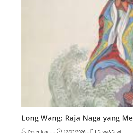
Long Wang: Raja Naga yang Me
Post
Post
Post
Roger Jones
12/02/2026
Dewa&Dewi