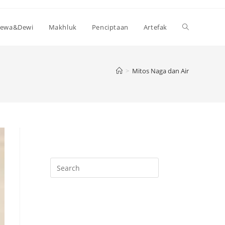
Toggle
ewa&Dewi
Makhluk
Penciptaan
Artefak
website
>
Mitos Naga dan Air
search