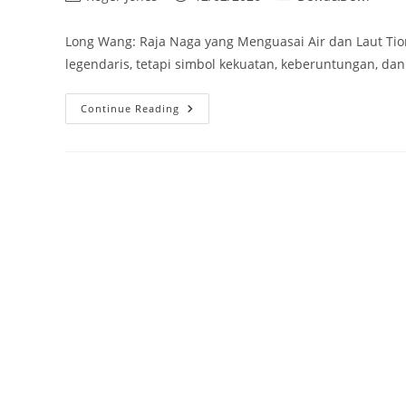
author:
published:
category:
Long Wang: Raja Naga yang Menguasai Air dan Laut Tio
legendaris, tetapi simbol kekuatan, keberuntungan, da
Long
Continue Reading
Wang:
Raja
Naga
Yang
Menguasai
Air
Dan
Laut
Tiongkok