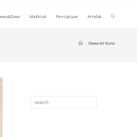
Toggle
ewa&Dewi
Makhluk
Penciptaan
Artefak
website
>
Dewa Air Kuno
search