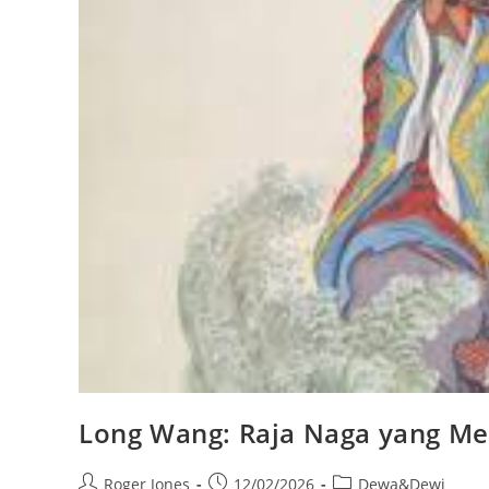
Long Wang: Raja Naga yang Me
Post
Post
Post
Roger Jones
12/02/2026
Dewa&Dewi