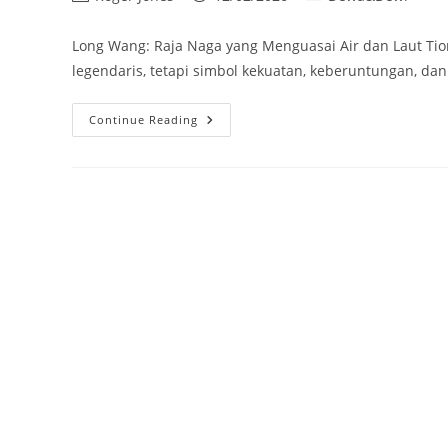
author:
published:
category:
Long Wang: Raja Naga yang Menguasai Air dan Laut Tio
legendaris, tetapi simbol kekuatan, keberuntungan, da
Long
Continue Reading
Wang:
Raja
Naga
Yang
Menguasai
Air
Dan
Laut
Tiongkok