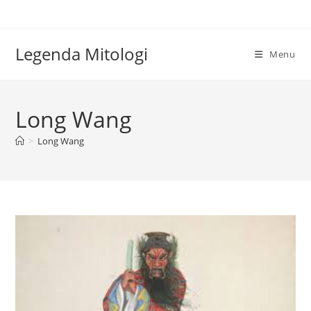
Skip
to
content
Legenda Mitologi
Menu
Long Wang
>
Long Wang