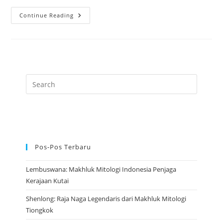
Long
Continue Reading
Wang:
Raja
Naga
Yang
Menguasai
Air
Dan
Laut
Tiongkok
Pos-Pos Terbaru
Lembuswana: Makhluk Mitologi Indonesia Penjaga
Kerajaan Kutai
Shenlong: Raja Naga Legendaris dari Makhluk Mitologi
Tiongkok