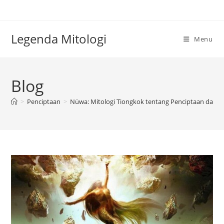
Skip
to
content
Legenda Mitologi
Menu
Blog
>
Penciptaan
>
Nüwa: Mitologi Tiongkok tentang Penciptaan dan P