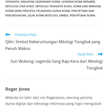
TIONGKOK
,
KEKUATAN LEGENDARIS NÜWA
,
LEGENDA NÜWA MENARIK
,
MITOLOGI CINA KUNO
,
MITOLOGI TIONGKOK KUNO
,
NÜWA DAN MANUSIA
,
NÜWA DEWA PENCIPTA
,
PELINDUNG DUNIA NÜWA
,
PENCIPTAAN DAN
PERLINDUNGAN
,
QILIN NÜWA MITOLOGI
,
SIMBOL PENCIPTAAN NÜWA
Read
Previous Post
more
Qilin: Simbol Keberuntungan Mitologi Tiongkok yang
articles
Penuh Makna
Next Post
Sun Wukong: Legenda Sang Raja Kera dari Mitologi
Tiongkok
Roger Jones
Website ini lahir dari visi RogerJones, seorang pecinta
dunia digital dan teknologi informasi yang ingin mengubah