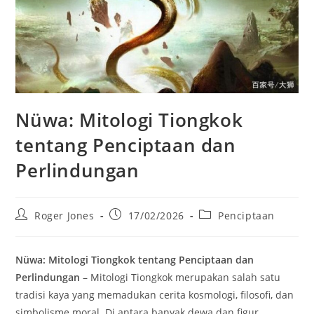
Nüwa: Mitologi Tiongkok
tentang Penciptaan dan
Perlindungan
Post
Post
Post
Roger Jones
17/02/2026
Penciptaan
author:
published:
category:
Nüwa: Mitologi Tiongkok tentang Penciptaan dan
Perlindungan
– Mitologi Tiongkok merupakan salah satu
tradisi kaya yang memadukan cerita kosmologi, filosofi, dan
simbolisme moral. Di antara banyak dewa dan figur