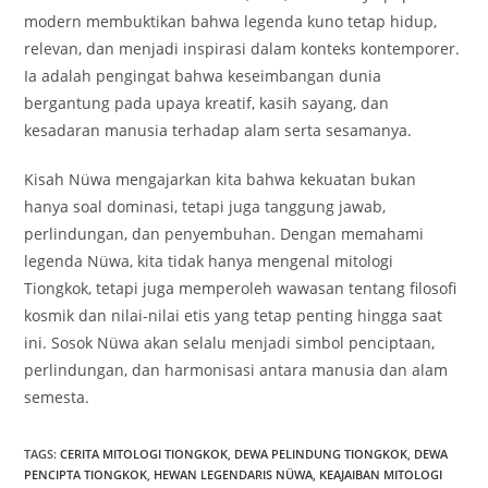
modern membuktikan bahwa legenda kuno tetap hidup,
relevan, dan menjadi inspirasi dalam konteks kontemporer.
Ia adalah pengingat bahwa keseimbangan dunia
bergantung pada upaya kreatif, kasih sayang, dan
kesadaran manusia terhadap alam serta sesamanya.
Kisah Nüwa mengajarkan kita bahwa kekuatan bukan
hanya soal dominasi, tetapi juga tanggung jawab,
perlindungan, dan penyembuhan. Dengan memahami
legenda Nüwa, kita tidak hanya mengenal mitologi
Tiongkok, tetapi juga memperoleh wawasan tentang filosofi
kosmik dan nilai-nilai etis yang tetap penting hingga saat
ini. Sosok Nüwa akan selalu menjadi simbol penciptaan,
perlindungan, dan harmonisasi antara manusia dan alam
semesta.
TAGS
:
CERITA MITOLOGI TIONGKOK
,
DEWA PELINDUNG TIONGKOK
,
DEWA
PENCIPTA TIONGKOK
,
HEWAN LEGENDARIS NÜWA
,
KEAJAIBAN MITOLOGI