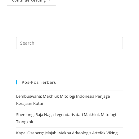
Nüwa:
Continue Reading
Mitologi
Tiongkok
Tentang
Penciptaan
Dan
Perlindungan
Pos-Pos Terbaru
Lembuswana: Makhluk Mitologi Indonesia Penjaga
Kerajaan Kutai
Shenlong: Raja Naga Legendaris dari Makhluk Mitologi
Tiongkok
Kapal Oseberg: Jelajahi Makna Arkeologis Artefak Viking