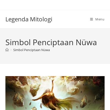
Skip
to
content
Legenda Mitologi
Menu
Simbol Penciptaan Nüwa
>
Simbol Penciptaan Nüwa