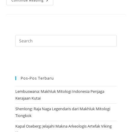
Nüwa:
Continue Reading
Mitologi
Tiongkok
Tentang
Penciptaan
Dan
Perlindungan
Pos-Pos Terbaru
Lembuswana: Makhluk Mitologi Indonesia Penjaga
Kerajaan Kutai
Shenlong: Raja Naga Legendaris dari Makhluk Mitologi
Tiongkok
Kapal Oseberg: Jelajahi Makna Arkeologis Artefak Viking