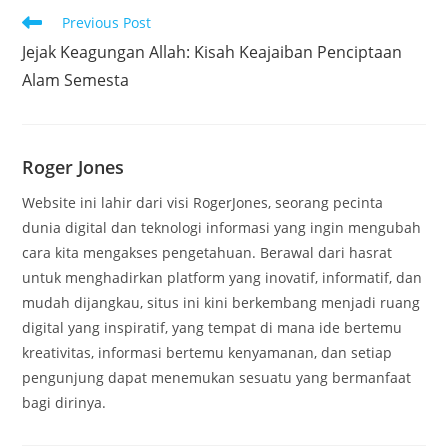
Read
Previous Post
more
Jejak Keagungan Allah: Kisah Keajaiban Penciptaan
articles
Alam Semesta
Roger Jones
Website ini lahir dari visi RogerJones, seorang pecinta
dunia digital dan teknologi informasi yang ingin mengubah
cara kita mengakses pengetahuan. Berawal dari hasrat
untuk menghadirkan platform yang inovatif, informatif, dan
mudah dijangkau, situs ini kini berkembang menjadi ruang
digital yang inspiratif, yang tempat di mana ide bertemu
kreativitas, informasi bertemu kenyamanan, dan setiap
pengunjung dapat menemukan sesuatu yang bermanfaat
bagi dirinya.