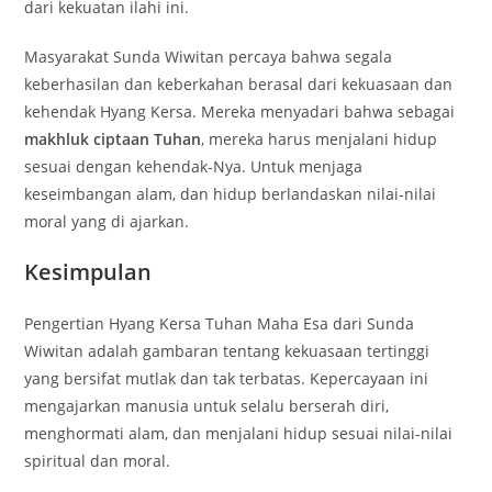
dari kekuatan ilahi ini.
Masyarakat Sunda Wiwitan percaya bahwa segala
keberhasilan dan keberkahan berasal dari kekuasaan dan
kehendak Hyang Kersa. Mereka menyadari bahwa sebagai
makhluk ciptaan Tuhan
, mereka harus menjalani hidup
sesuai dengan kehendak-Nya. Untuk menjaga
keseimbangan alam, dan hidup berlandaskan nilai-nilai
moral yang di ajarkan.
Kesimpulan
Pengertian Hyang Kersa Tuhan Maha Esa dari Sunda
Wiwitan adalah gambaran tentang kekuasaan tertinggi
yang bersifat mutlak dan tak terbatas. Kepercayaan ini
mengajarkan manusia untuk selalu berserah diri,
menghormati alam, dan menjalani hidup sesuai nilai-nilai
spiritual dan moral.