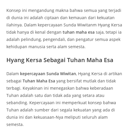
Konsep ini mengandung makna bahwa semua yang terjadi
di dunia ini adalah ciptaan dan kemauan dari kekuatan
ilahinya. Dalam kepercayaan Sunda Wiwitanm Hyang Kersa
tidak hanya di kenal dengan
tuhan maha esa
saja, tetapi ia
adalah pelindung, pengendali, dan pengatur semua aspek
kehidupan manusia serta alam semesta.
Hyang Kersa Sebagai Tuhan Maha Esa
Dalam
kepercayaan Sunda Wiwitan
, Hyang Kersa di artikan
sebagai
Tuhan Maha Esa
yang bersifat mutlak dan tidak
terbagi. Keyakinan ini menegaskan bahwa keberadaan
Tuhan adalah satu dan tidak ada yang setara atau
sebanding. Kepercayaan ini memperkuat konsep bahwa
Tuhan adalah sumber dari segala kekuatan yang ada di
dunia ini dan kekuasaan-Nya meliputi seluruh alam
semesta.