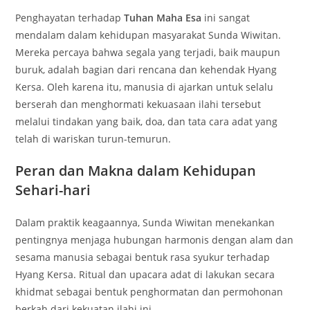
Penghayatan terhadap
Tuhan Maha Esa
ini sangat
mendalam dalam kehidupan masyarakat Sunda Wiwitan.
Mereka percaya bahwa segala yang terjadi, baik maupun
buruk, adalah bagian dari rencana dan kehendak Hyang
Kersa. Oleh karena itu, manusia di ajarkan untuk selalu
berserah dan menghormati kekuasaan ilahi tersebut
melalui tindakan yang baik, doa, dan tata cara adat yang
telah di wariskan turun-temurun.
Peran dan Makna dalam Kehidupan
Sehari-hari
Dalam praktik keagaannya, Sunda Wiwitan menekankan
pentingnya menjaga hubungan harmonis dengan alam dan
sesama manusia sebagai bentuk rasa syukur terhadap
Hyang Kersa. Ritual dan upacara adat di lakukan secara
khidmat sebagai bentuk penghormatan dan permohonan
berkah dari kekuatan ilahi ini.