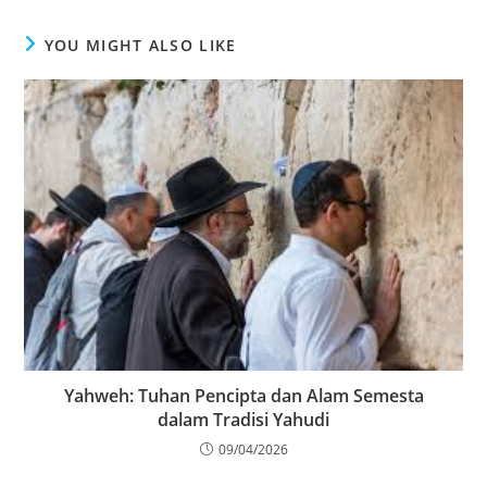
YOU MIGHT ALSO LIKE
Yahweh: Tuhan Pencipta dan Alam Semesta
dalam Tradisi Yahudi
09/04/2026