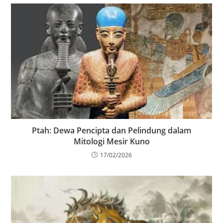
Ptah: Dewa Pencipta dan Pelindung dalam
Mitologi Mesir Kuno
17/02/2026