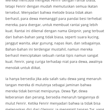
Mereka mencoba mengikat Fenrir dengan rantai biasa,
tetapi Fenrir dengan mudah memutuskan semua ikatan
tersebut. Menyadari bahwa metode biasa tidak akan
berhasil, para dewa memanggil para pandai besi terhebat
mereka, para dvergar, untuk membuat rantai yang lebih
kuat. Rantai ini dikenal dengan nama Gleipnir, yang terbuat
dari bahan-bahan yang tidak biasa, seperti suara kucing,
janggut wanita, akar gunung, napas ikan, dan sebagainya.
Bahan-bahan ini terdengar mustahil, namun mereka
berhasil menciptakan sebuah rantai tipis namun sangat
kuat. Fenrir, yang curiga terhadap niat para dewa, awalnya
menolak untuk diikat.
Ia hanya bersedia jika ada salah satu dewa yang menaruh
tangan mereka di mulutnya sebagai jaminan bahwa
mereka tidak berniat menipunya. Dewa
Tyr
, dewa
keberanian dan perang, bersedia menaruh tangannya di
mulut Fenrir. Ketika Fenrir menyadari bahwa ia tidak bisa
melepaskan diri dari Gleipnir, ia menggigit tangan Tyr, yang