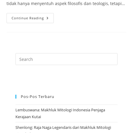
tidak hanya menyentuh aspek filosofis dan teologis, tetapi…
Adi
Continue Reading
Buddha:
Hakikat
Tertinggi
Yang
Melahirkan
Segala
Yang
Ada
Pos-Pos Terbaru
Lembuswana: Makhluk Mitologi Indonesia Penjaga
Kerajaan Kutai
Shenlong: Raja Naga Legendaris dari Makhluk Mitologi