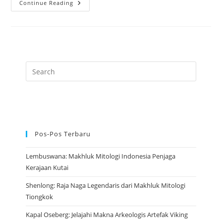
Yahweh:
Continue Reading
Tuhan
Pencipta
Dan
Alam
Semesta
Dalam
Tradisi
Yahudi
Pos-Pos Terbaru
Lembuswana: Makhluk Mitologi Indonesia Penjaga
Kerajaan Kutai
Shenlong: Raja Naga Legendaris dari Makhluk Mitologi
Tiongkok
Kapal Oseberg: Jelajahi Makna Arkeologis Artefak Viking