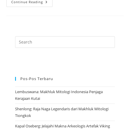
Prajurit
Continue Reading
Terakota:
Artefak
Tertua
Yang
Menjadi
Warisan
China
Kuno
Pos-Pos Terbaru
Lembuswana: Makhluk Mitologi Indonesia Penjaga
Kerajaan Kutai
Shenlong: Raja Naga Legendaris dari Makhluk Mitologi
Tiongkok
Kapal Oseberg: Jelajahi Makna Arkeologis Artefak Viking