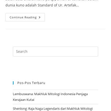
dunia kuno adalah Standard of Ur. Artefak…
Standard
Continue Reading
Of
Ur:
Artefak
Dari
Peradaban
Sumeria
4.500
Tahun
Lalu
Pos-Pos Terbaru
Lembuswana: Makhluk Mitologi Indonesia Penjaga
Kerajaan Kutai
Shenlong: Raja Naga Legendaris dari Makhluk Mitologi