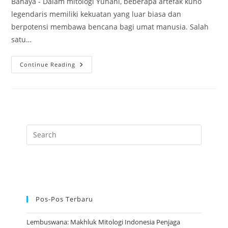
Bahaya - Dalam mitologi Yunani, beberapa artefak kuno
legendaris memiliki kekuatan yang luar biasa dan
berpotensi membawa bencana bagi umat manusia. Salah
satu…
Kotak
Continue Reading
Pandora:
Artefak
Legendaris
Kuno
Yunani
Paling
Bahaya
Pos-Pos Terbaru
Lembuswana: Makhluk Mitologi Indonesia Penjaga