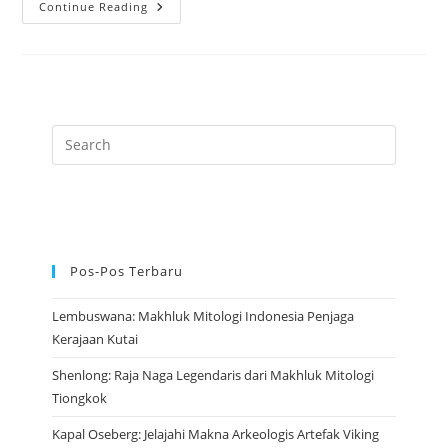
Asal
Continue Reading
Usul
He
Xian
Gu
Dewi
Keabadian
Dalam
Budaya
Tiongkok
Pos-Pos Terbaru
Lembuswana: Makhluk Mitologi Indonesia Penjaga
Kerajaan Kutai
Shenlong: Raja Naga Legendaris dari Makhluk Mitologi
Tiongkok
Kapal Oseberg: Jelajahi Makna Arkeologis Artefak Viking