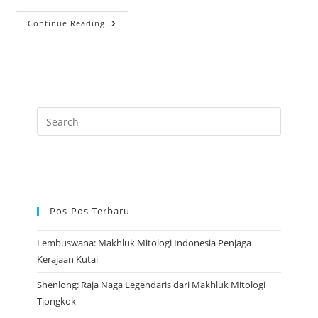
Thian
Continue Reading
Sang
Pencipta
Alam
Semesta
Dari
Kepercayaan
Konghucu
Pos-Pos Terbaru
Lembuswana: Makhluk Mitologi Indonesia Penjaga
Kerajaan Kutai
Shenlong: Raja Naga Legendaris dari Makhluk Mitologi
Tiongkok