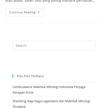
atau abadi. Salah satu yang paling menarik perhatian…
Asal
Continue Reading
Usul
He
Xian
Gu
Dewi
Keabadian
Dalam
Budaya
Tiongkok
Pos-Pos Terbaru
Lembuswana: Makhluk Mitologi Indonesia Penjaga
Kerajaan Kutai
Shenlong: Raja Naga Legendaris dari Makhluk Mitologi
Tiongkok