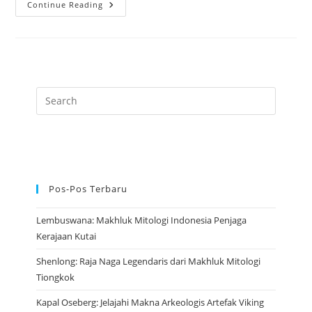
Rapa
Continue Reading
Nui:
Artefak
Bersejarah
Patung
Moai
Kuno
Dari
Pulau
Paskah
Pos-Pos Terbaru
Lembuswana: Makhluk Mitologi Indonesia Penjaga
Kerajaan Kutai
Shenlong: Raja Naga Legendaris dari Makhluk Mitologi
Tiongkok
Kapal Oseberg: Jelajahi Makna Arkeologis Artefak Viking