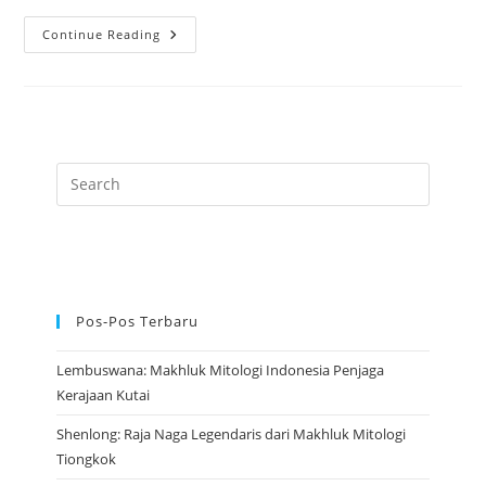
Chimera:
Continue Reading
Makhluk
Mitologi
Yunani
Dengan
Tiga
Wajah
Kekuatan
Pos-Pos Terbaru
Lembuswana: Makhluk Mitologi Indonesia Penjaga
Kerajaan Kutai
Shenlong: Raja Naga Legendaris dari Makhluk Mitologi
Tiongkok