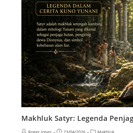
Makhluk Satyr: Legenda Penja
Post
Post
Post
Roger Jones
23/04/2026
Makhluk