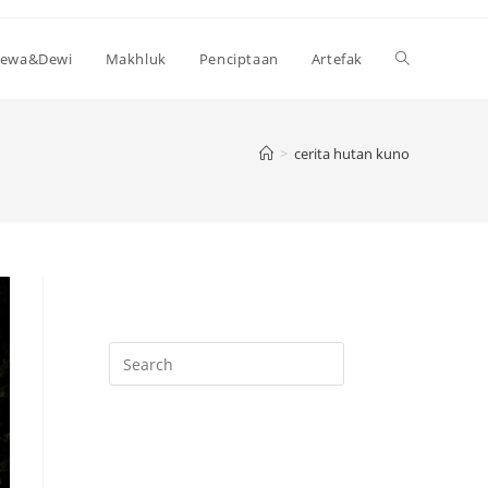
Toggle
ewa&Dewi
Makhluk
Penciptaan
Artefak
website
>
cerita hutan kuno
search