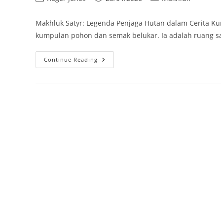
author:
published:
category:
Makhluk Satyr: Legenda Penjaga Hutan dalam Cerita Ku
kumpulan pohon dan semak belukar. Ia adalah ruang sa
Makhluk
Continue Reading
Satyr:
Legenda
Penjaga
Hutan
Dalam
Cerita
Kuno
Yunani