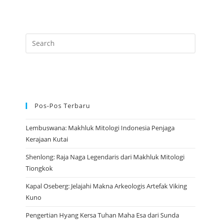
Menghantui
Labirin
Raja
Minos
Pos-Pos Terbaru
Lembuswana: Makhluk Mitologi Indonesia Penjaga
Kerajaan Kutai
Shenlong: Raja Naga Legendaris dari Makhluk Mitologi
Tiongkok
Kapal Oseberg: Jelajahi Makna Arkeologis Artefak Viking
Kuno
Pengertian Hyang Kersa Tuhan Maha Esa dari Sunda