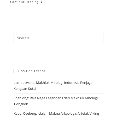
Mazu:
Continue Reading
Dewi
Legendaris
Yang
Menjadi
Penyelamat
Para
Nelayan
Pos-Pos Terbaru
Lembuswana: Makhluk Mitologi Indonesia Penjaga
Kerajaan Kutai
Shenlong: Raja Naga Legendaris dari Makhluk Mitologi
Tiongkok
Kapal Oseberg: Jelajahi Makna Arkeologis Artefak Viking