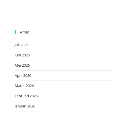
Arsip
Juli 2026
Juni 2026
Mei 2026
April 2026
Maret 2026
Februari 2026
Januari 2026