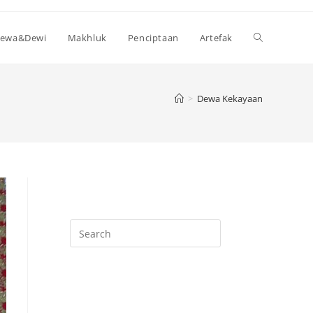
Toggle
ewa&Dewi
Makhluk
Penciptaan
Artefak
website
>
Dewa Kekayaan
search