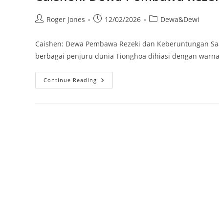
Post
Post
Post
Roger Jones
12/02/2026
Dewa&Dewi
author:
published:
category:
Caishen: Dewa Pembawa Rezeki dan Keberuntungan Saat 
berbagai penjuru dunia Tionghoa dihiasi dengan war
Caishen:
Continue Reading
Dewa
Pembawa
Rezeki
Dan
Keberuntungan
Saat
Imlek