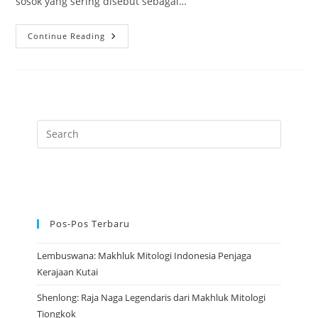
sosok yang sering disebut sebagai…
Echidna:
Continue Reading
Asal
Usul
Dari
Makhluk
Besar
Kuno
Wanita
Setengah
Ular
Pos-Pos Terbaru
Lembuswana: Makhluk Mitologi Indonesia Penjaga
Kerajaan Kutai
Shenlong: Raja Naga Legendaris dari Makhluk Mitologi
Tiongkok