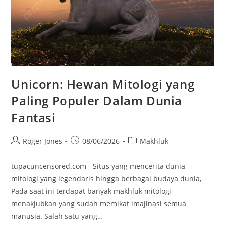
Unicorn: Hewan Mitologi yang
Paling Populer Dalam Dunia
Fantasi
Post
Post
Post
Roger Jones
08/06/2026
Makhluk
author:
published:
category:
tupacuncensored.com - Situs yang mencerita dunia
mitologi yang legendaris hingga berbagai budaya dunia,
Pada saat ini terdapat banyak makhluk mitologi
menakjubkan yang sudah memikat imajinasi semua
manusia. Salah satu yang…