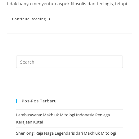
tidak hanya menyentuh aspek filosofis dan teologis, tetapi…
Adi
Continue Reading
Buddha:
Hakikat
Tertinggi
Yang
Melahirkan
Segala
Yang
Ada
Pos-Pos Terbaru
Lembuswana: Makhluk Mitologi Indonesia Penjaga
Kerajaan Kutai
Shenlong: Raja Naga Legendaris dari Makhluk Mitologi