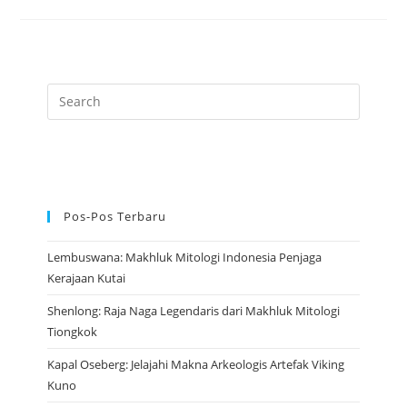
Suci
Yang
Dipercaya
Membawa
Doa
Ke
Alam
Dewa
Pos-Pos Terbaru
Lembuswana: Makhluk Mitologi Indonesia Penjaga
Kerajaan Kutai
Shenlong: Raja Naga Legendaris dari Makhluk Mitologi
Tiongkok
Kapal Oseberg: Jelajahi Makna Arkeologis Artefak Viking
Kuno