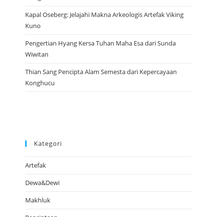
Kapal Oseberg: Jelajahi Makna Arkeologis Artefak Viking
Kuno
Pengertian Hyang Kersa Tuhan Maha Esa dari Sunda
Wiwitan
Thian Sang Pencipta Alam Semesta dari Kepercayaan
Konghucu
Kategori
Artefak
Dewa&Dewi
Makhluk