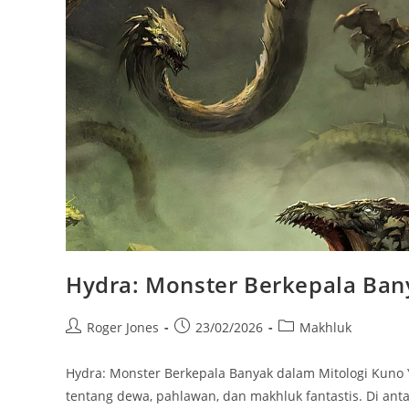
Hydra: Monster Berkepala Ban
Post
Post
Post
Roger Jones
23/02/2026
Makhluk
author:
published:
category:
Hydra: Monster Berkepala Banyak dalam Mitologi Kuno Y
tentang dewa, pahlawan, dan makhluk fantastis. Di a