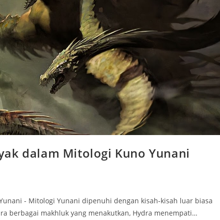
yak dalam Mitologi Kuno Yunani
unani - Mitologi Yunani dipenuhi dengan kisah-kisah luar biasa
ntara berbagai makhluk yang menakutkan, Hydra menempati…