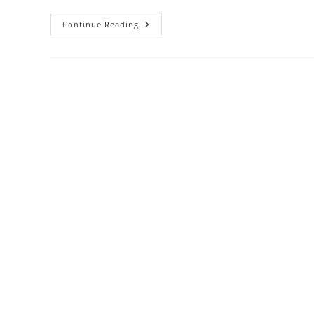
Hydra:
Continue Reading
Monster
Berkepala
Banyak
Dalam
Mitologi
Kuno
Yunani