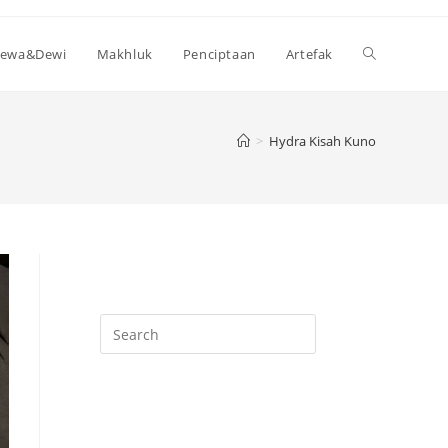
Toggle
ewa&Dewi
Makhluk
Penciptaan
Artefak
website
>
Hydra Kisah Kuno
search