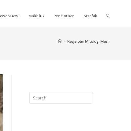
Toggle
ewa&Dewi
Makhluk
Penciptaan
Artefak
website
>
Keajaiban Mitologi Mesir
search