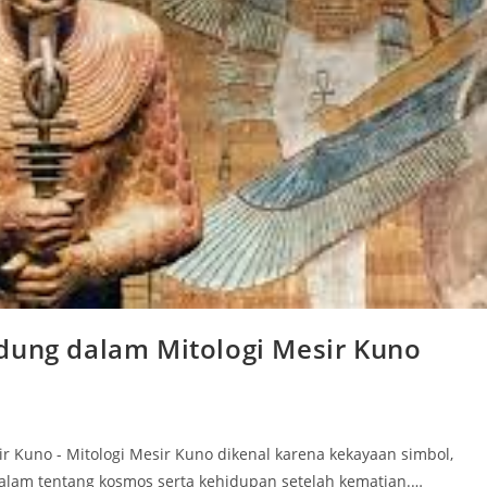
dung dalam Mitologi Mesir Kuno
r Kuno - Mitologi Mesir Kuno dikenal karena kekayaan simbol,
lam tentang kosmos serta kehidupan setelah kematian.…