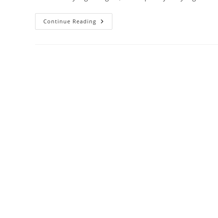
Ptah:
Continue Reading
Dewa
Pencipta
Dan
Pelindung
Dalam
Mitologi
Mesir
Kuno