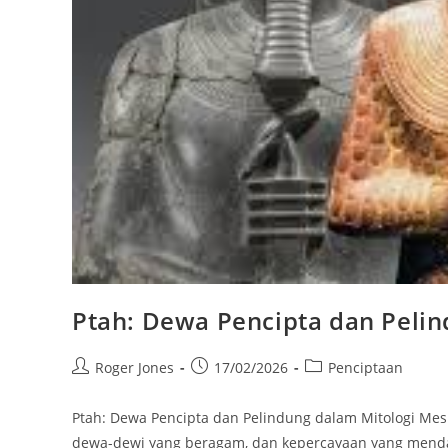
Ptah: Dewa Pencipta dan Pelin
Post
Post
Post
Roger Jones
17/02/2026
Penciptaan
author:
published:
category:
Ptah: Dewa Pencipta dan Pelindung dalam Mitologi Mesi
dewa-dewi yang beragam, dan kepercayaan yang menda