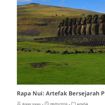
Rapa Nui: Artefak Bersejarah 
Post
Post
Post
Roger Jones
08/05/2026
Artefak