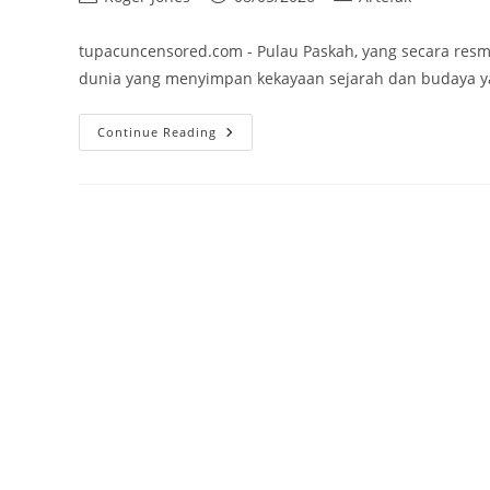
author:
published:
category:
tupacuncensored.com - Pulau Paskah, yang secara resmi 
dunia yang menyimpan kekayaan sejarah dan budaya yan
Rapa
Continue Reading
Nui:
Artefak
Bersejarah
Patung
Moai
Kuno
Dari
Pulau
Paskah