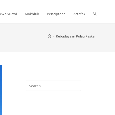
Toggle
ewa&Dewi
Makhluk
Penciptaan
Artefak
website
>
Kebudayaan Pulau Paskah
search