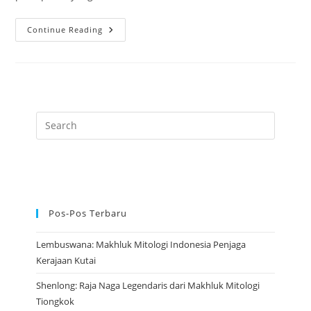
Pangu:
Continue Reading
Raksasa
Pencipta
Dunia
Dalam
Mitologi
Tiongkok
Kuno
Pos-Pos Terbaru
Lembuswana: Makhluk Mitologi Indonesia Penjaga
Kerajaan Kutai
Shenlong: Raja Naga Legendaris dari Makhluk Mitologi
Tiongkok