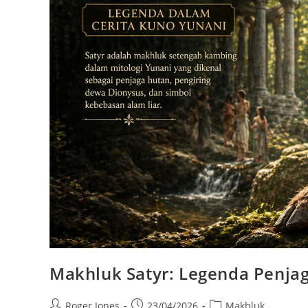
Makhluk Satyr: Legenda Penja
Post
Post
Post
Roger Jones
23/04/2026
Makhluk