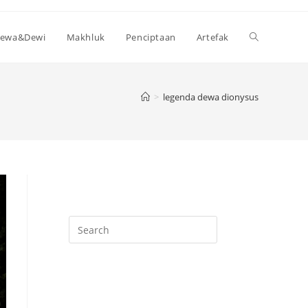
Toggle
ewa&Dewi
Makhluk
Penciptaan
Artefak
website
>
legenda dewa dionysus
search