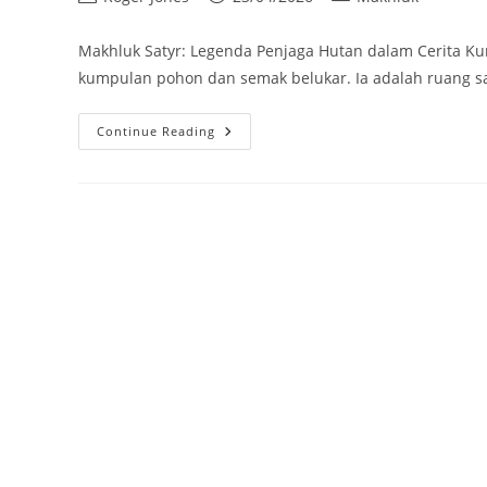
author:
published:
category:
Makhluk Satyr: Legenda Penjaga Hutan dalam Cerita Ku
kumpulan pohon dan semak belukar. Ia adalah ruang sa
Makhluk
Continue Reading
Satyr:
Legenda
Penjaga
Hutan
Dalam
Cerita
Kuno
Yunani