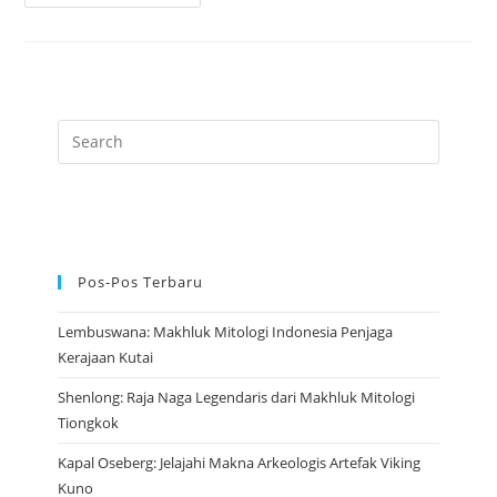
Monster
Berkepala
Banyak
Dalam
Mitologi
Kuno
Yunani
Pos-Pos Terbaru
Lembuswana: Makhluk Mitologi Indonesia Penjaga
Kerajaan Kutai
Shenlong: Raja Naga Legendaris dari Makhluk Mitologi
Tiongkok
Kapal Oseberg: Jelajahi Makna Arkeologis Artefak Viking
Kuno