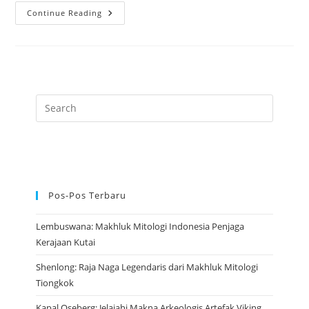
Nezha:
Continue Reading
Dewa
Perang
Dan
Pelindung
Dalam
Cerita
Rakyat
Tiongkok
Pos-Pos Terbaru
Lembuswana: Makhluk Mitologi Indonesia Penjaga
Kerajaan Kutai
Shenlong: Raja Naga Legendaris dari Makhluk Mitologi
Tiongkok
Kapal Oseberg: Jelajahi Makna Arkeologis Artefak Viking