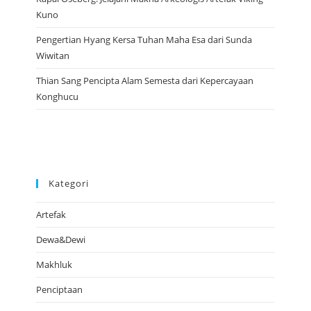
Kuno
Pengertian Hyang Kersa Tuhan Maha Esa dari Sunda
Wiwitan
Thian Sang Pencipta Alam Semesta dari Kepercayaan
Konghucu
Kategori
Artefak
Dewa&Dewi
Makhluk
Penciptaan