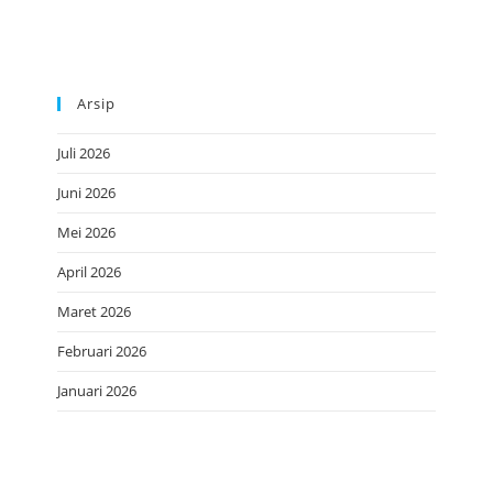
Arsip
Juli 2026
Juni 2026
Mei 2026
April 2026
Maret 2026
Februari 2026
Januari 2026