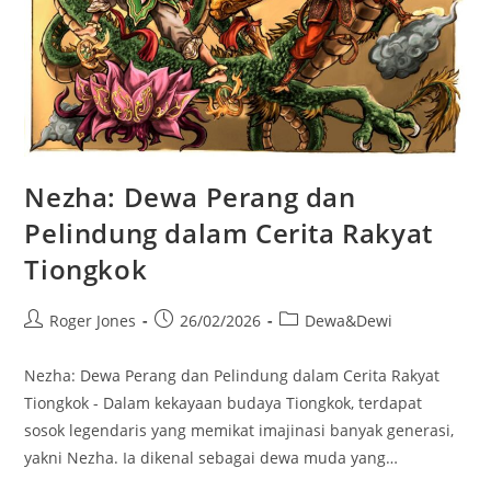
Nezha: Dewa Perang dan
Pelindung dalam Cerita Rakyat
Tiongkok
Post
Post
Post
Roger Jones
26/02/2026
Dewa&Dewi
author:
published:
category:
Nezha: Dewa Perang dan Pelindung dalam Cerita Rakyat
Tiongkok - Dalam kekayaan budaya Tiongkok, terdapat
sosok legendaris yang memikat imajinasi banyak generasi,
yakni Nezha. Ia dikenal sebagai dewa muda yang…