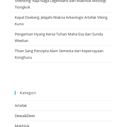
Shenlong: Raja Naga Legendaris dari Makhluk Mitologi
Tiongkok
Kapal Oseberg: Jelajahi Makna Arkeologis Artefak Viking
Kuno
Pengertian Hyang Kersa Tuhan Maha Esa dari Sunda
Wiwitan
Thian Sang Pencipta Alam Semesta dari Kepercayaan
Konghucu
Kategori
Artefak
Dewa&Dewi
Makhluk