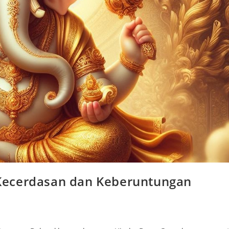
Kecerdasan dan Keberuntungan