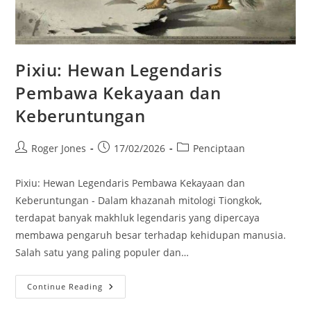
Pixiu: Hewan Legendaris
Pembawa Kekayaan dan
Keberuntungan
Post
Post
Post
Roger Jones
17/02/2026
Penciptaan
author:
published:
category:
Pixiu: Hewan Legendaris Pembawa Kekayaan dan
Keberuntungan - Dalam khazanah mitologi Tiongkok,
terdapat banyak makhluk legendaris yang dipercaya
membawa pengaruh besar terhadap kehidupan manusia.
Salah satu yang paling populer dan…
Pixiu:
Continue Reading
Hewan
Legendaris