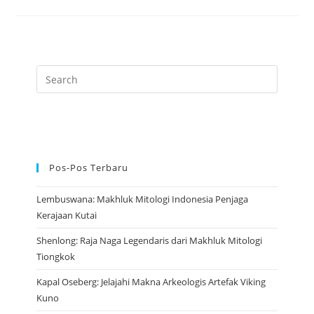
Monster
Besar
Yang
Bersemayam
Dalam
Air
Danau
Pos-Pos Terbaru
Lembuswana: Makhluk Mitologi Indonesia Penjaga
Kerajaan Kutai
Shenlong: Raja Naga Legendaris dari Makhluk Mitologi
Tiongkok
Kapal Oseberg: Jelajahi Makna Arkeologis Artefak Viking
Kuno