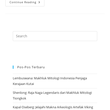
Mitos
Continue Reading
Medusa:
Si
Wanita
Bersarang
Ular
Yang
Menakutkan
Dunia
Pos-Pos Terbaru
Lembuswana: Makhluk Mitologi Indonesia Penjaga
Kerajaan Kutai
Shenlong: Raja Naga Legendaris dari Makhluk Mitologi
Tiongkok
Kapal Oseberg: Jelajahi Makna Arkeologis Artefak Viking