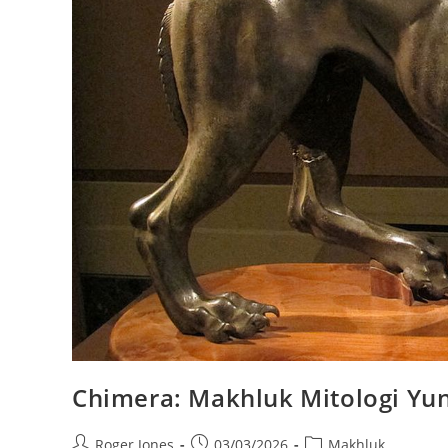
Chimera: Makhluk Mitologi Yu
Post
Post
Post
Roger Jones
03/03/2026
Makhluk