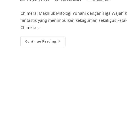
author:
published:
category:
Chimera: Makhluk Mitologi Yunani dengan Tiga Wajah K
fantastis yang menimbulkan kekaguman sekaligus ketak
Chimera,…
Chimera:
Continue Reading
Makhluk
Mitologi
Yunani
Dengan
Tiga
Wajah
Kekuatan