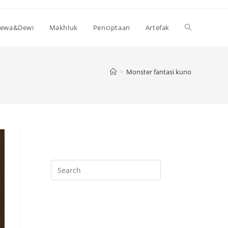
Toggle
ewa&Dewi
Makhluk
Penciptaan
Artefak
website
>
Monster fantasi kuno
search